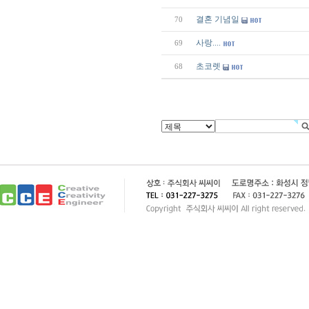
결혼 기념일
70
사랑....
69
초코렛
68