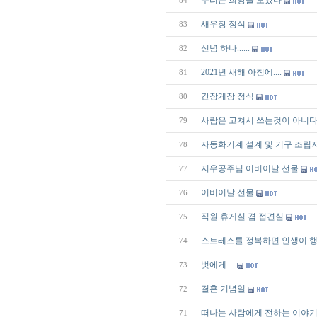
우리는 희망을 보았다
84
새우장 정식
83
신념 하나......
82
2021년 새해 아침에....
81
간장게장 정식
80
사람은 고쳐서 쓰는것이 아니다
79
자동화기계 설계 및 기구 조립
78
지우공주님 어버이날 선물
77
어버이날 선물
76
직원 휴게실 겸 접견실
75
스트레스를 정복하면 인생이 행
74
벗에게....
73
결혼 기념일
72
떠나는 사람에게 전하는 이야
71