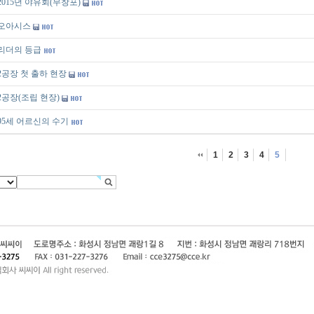
2015년 야유회(무창포)
오아시스
리더의 등급
2공장 첫 출하 현장
2공장(조립 현장)
95세 어르신의 수기
1
2
3
4
5