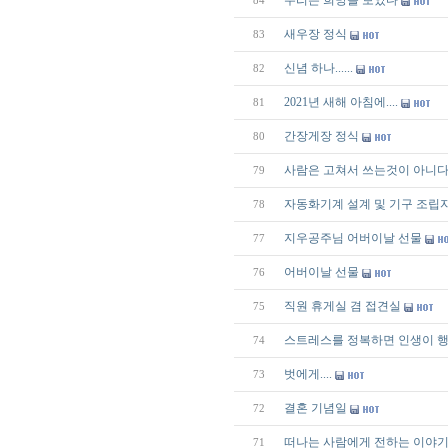
우리는 희망을 보았다
84
새우장 정식
83
신념 하나......
82
2021년 새해 아침에....
81
간장게장 정식
80
사람은 고쳐서 쓰는것이 아니다
79
자동화기계 설계 및 기구 조립
78
지우공주님 어버이날 선물
77
어버이날 선물
76
직원 휴게실 겸 접견실
75
스트레스를 정복하면 인생이 행
74
벗에게....
73
결혼 기념일
72
떠나는 사람에게 전하는 이야
71