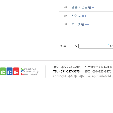
결혼 기념일
70
사랑....
69
초코렛
68