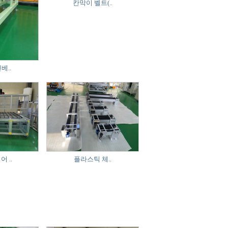
칸막이 벨트(..
베..
 ..
플라스틱 체..