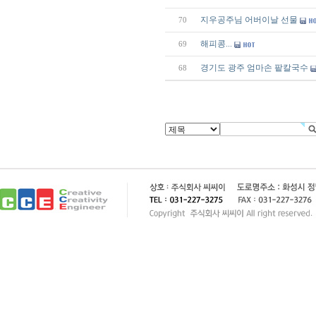
지우공주님 어버이날 선물
70
해피콩...
69
경기도 광주 엄마손 팥칼국수
68