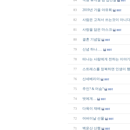
직원 휴게실 겸 접견실
84
2019년 가을 야유회
83
사람은 고쳐서 쓰는것이 아니다
82
사랑을 담은 마스크
81
결혼 기념일
80
신념 하나......
79
떠나는 사람에게 전하는 이야
78
스트레스를 정복하면 인생이 행
77
산세베리아
76
주인? & 머슴?
75
벗에게....
74
다육이 재배
73
어버이날 선물
72
백운산 산행
71